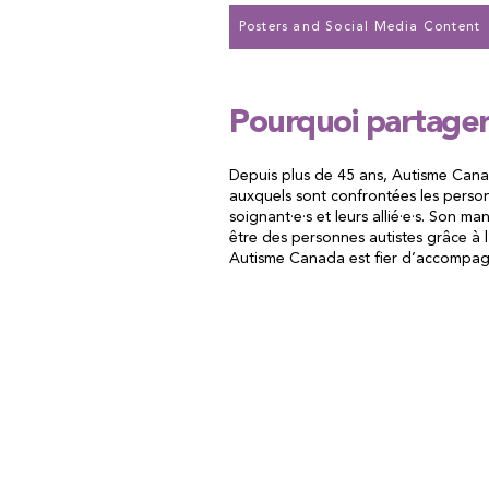
Posters and Social Media Content
Pourquoi partage
Depuis plus de 45 ans, Autisme Cana
auxquels sont confrontées les personne
soignant·e·s et leurs allié·e·s. Son ma
être des personnes autistes grâce à l
Autisme Canada est fier d’accompag