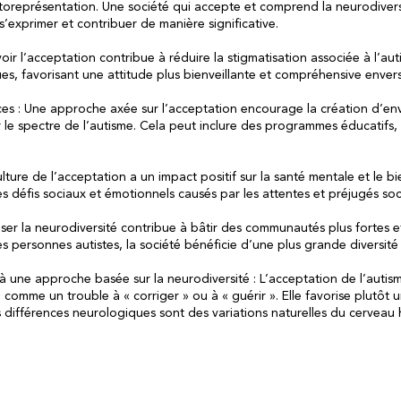
toreprésentation. Une société qui accepte et comprend la neurodiver
s’exprimer et contribuer de manière significative.
oir l’acceptation contribue à réduire la stigmatisation associée à l’aut
ues, favorisant une attitude plus bienveillante et compréhensive enver
urces : Une approche axée sur l’acceptation encourage la création d’
 le spectre de l’autisme. Cela peut inclure des programmes éducatifs,
.
ulture de l’acceptation a un impact positif sur la santé mentale et le b
les défis sociaux et émotionnels causés par les attentes et préjugés so
ser la neurodiversité contribue à bâtir des communautés plus fortes et
des personnes autistes, la société bénéficie d’une plus grande diversi
 une approche basée sur la neurodiversité : L’acceptation de l’auti
 comme un trouble à « corriger » ou à « guérir ». Elle favorise plutôt
s différences neurologiques sont des variations naturelles du cerveau