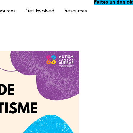
Faites un don dè
sources
Get Involved
Resources