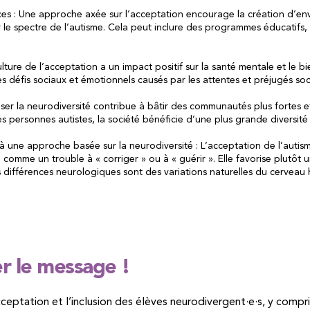
urces : Une approche axée sur l’acceptation encourage la création d’
 le spectre de l’autisme. Cela peut inclure des programmes éducatifs,
.
ulture de l’acceptation a un impact positif sur la santé mentale et le b
les défis sociaux et émotionnels causés par les attentes et préjugés so
ser la neurodiversité contribue à bâtir des communautés plus fortes et
des personnes autistes, la société bénéficie d’une plus grande diversi
 une approche basée sur la neurodiversité : L’acceptation de l’auti
 comme un trouble à « corriger » ou à « guérir ». Elle favorise plutôt
s différences neurologiques sont des variations naturelles du cerveau
er le message !
cceptation et l’inclusion des élèves neurodivergent·e·s, y compri