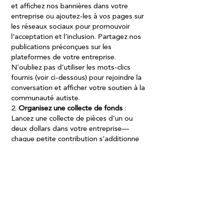
et affichez nos bannières dans votre
entreprise ou ajoutez-les à vos pages sur
les réseaux sociaux pour promouvoir
l’acceptation et l’inclusion. Partagez nos
publications préconçues sur les
plateformes de votre entreprise.
N’oubliez pas d’utiliser les mots-clics
fournis (voir ci-dessous) pour rejoindre la
conversation et afficher votre soutien à la
communauté autiste.
2.
Organisez une collecte de fonds
:
Lancez une collecte de pièces d’un ou
deux dollars dans votre entreprise—
chaque petite contribution s’additionne
pour faire une grande différence pour
Autisme Canada. Vous cherchez d’autres
idées ? Contactez Heather à
heather@autismcanada.org
pour des
suggestions de collecte de fonds
adaptées à votre entreprise.