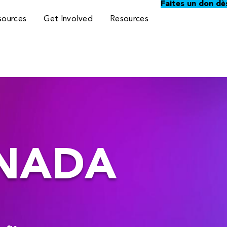
Faites un don dè
sources
Get Involved
Resources
ANADA