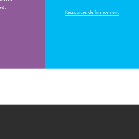
e·s.
Réssources de financement