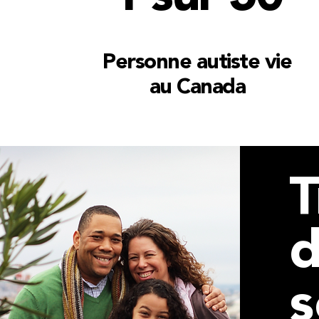
Personne autiste vie
au Canada
T
s