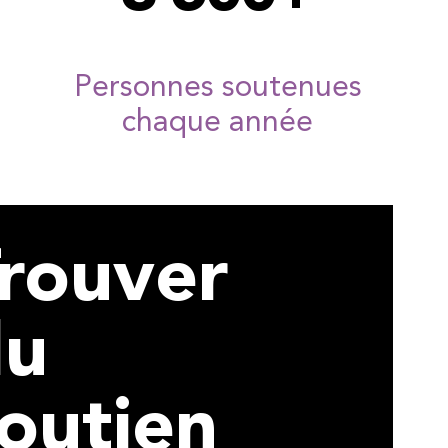
Personnes soutenues
chaque année
rouver
du
outien