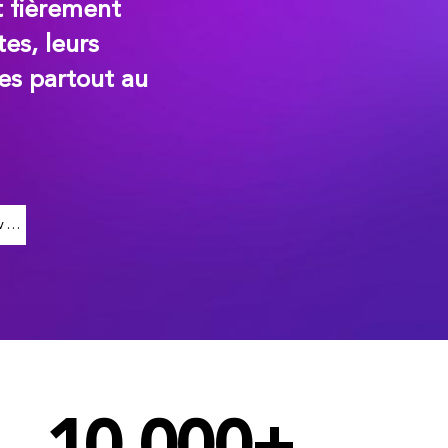
t fièrement
es, leurs
es partout au
Faites un don dès aujourd’hui pour avoir un impact significatif.