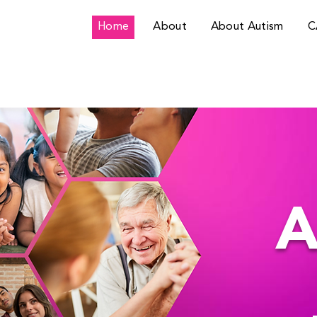
Home
About
About Autism
C
A