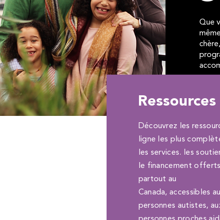
Que v
même 
chère
progr
acco
Ressources
Découvrez les ressour
ligne les plus complèt
les services. les soutie
le financement offert
partout au
Canada, accessibles a
personnes autistes, au
personnes proches ai