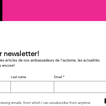
r newsletter!
les articles de nos ambassadeurs de l'autisme, les actualités
s encore!
Last name
Email
I'm a paragraph. Click here to add your own
text and edit me. It's easy.
ecieving emails, from which I can unsubscribe from anytime