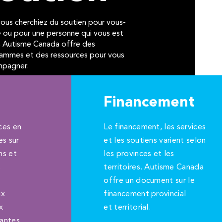
ous cherchiez du soutien pour vous-
ou pour une personne qui vous est
, Autisme Canada offre des
ammes et des ressources pour vous
mpagner.
Financement
ces en
Le financement, les services
es sur
et les soutiens varient selon
ns et
les provinces et les
s
territoires. Autisme Canada
offre un document sur le
ux
financement provincial
x
et territorial.
dantes