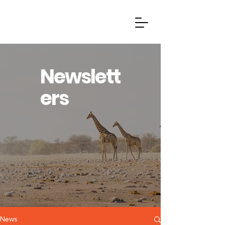
Newslett
ers
News