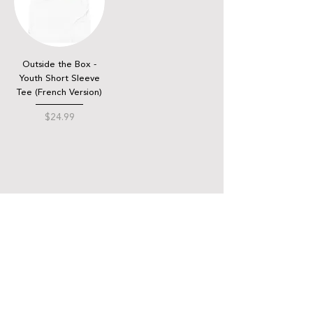
Outside the Box -
Youth Short Sleeve
Tee (French Version)
Price
$24.99
QUICK LINKS
Donate
Host a fundraiser
Work with us
Autism Junction