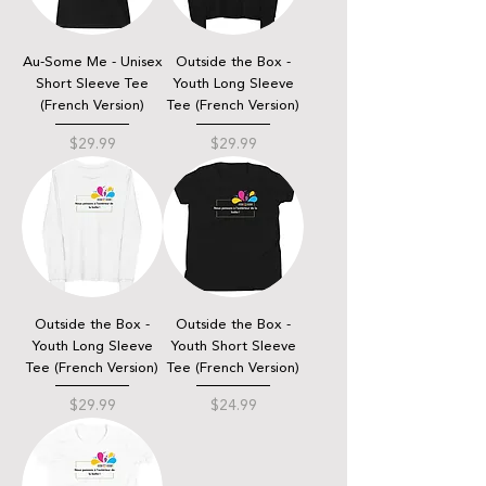
Au-Some Me - Unisex
Outside the Box -
Short Sleeve Tee
Youth Long Sleeve
(French Version)
Tee (French Version)
Price
Price
$29.99
$29.99
Outside the Box -
Outside the Box -
Youth Long Sleeve
Youth Short Sleeve
Tee (French Version)
Tee (French Version)
Price
Price
$29.99
$24.99